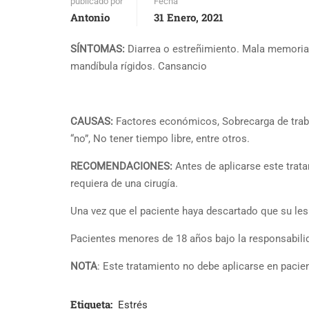
publicado por
Fecha
Antonio
31 Enero, 2021
SÍNTOMAS:
Diarrea o estreñimiento. Mala memoria.
mandíbula rígidos. Cansancio
CAUSAS:
Factores económicos, Sobrecarga de trabaj
“no”, No tener tiempo libre, entre otros.
RECOMENDACIONES:
Antes de aplicarse este trat
requiera de una cirugía.
Una vez que el paciente haya descartado que su les
Pacientes menores de 18 años bajo la responsabilid
NOTA
: Este tratamiento no debe aplicarse en paci
Etiqueta:
Estrés