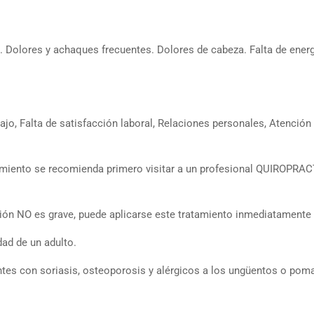
 Dolores y achaques frecuentes. Dolores de cabeza. Falta de ener
o, Falta de satisfacción laboral, Relaciones personales, Atención 
amiento se recomienda primero visitar a un profesional QUIROPRACT
ión NO es grave, puede aplicarse este tratamiento inmediatamente p
ad de un adulto.
entes con soriasis, osteoporosis y alérgicos a los ungüentos o pom