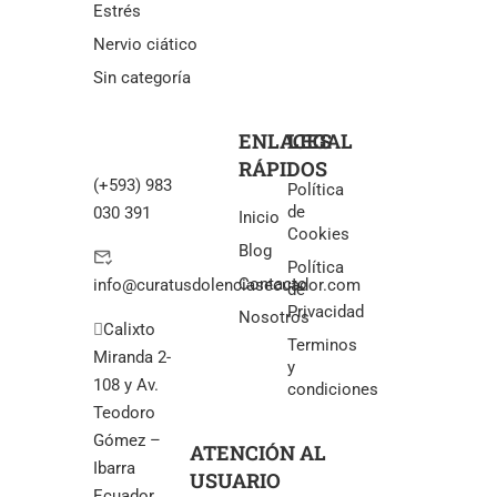
Estrés
Nervio ciático
Sin categoría
ENLACES
LEGAL
RÁPIDOS
(+593) 983
Política
de
030 391
Inicio
Cookies
Blog
Política
Contacto
info@curatusdolenciasecuador.com
de
Privacidad
Nosotros
Calixto
Terminos
Miranda 2-
y
108 y Av.
condiciones
Teodoro
Gómez –
ATENCIÓN AL
Ibarra
USUARIO
Ecuador.