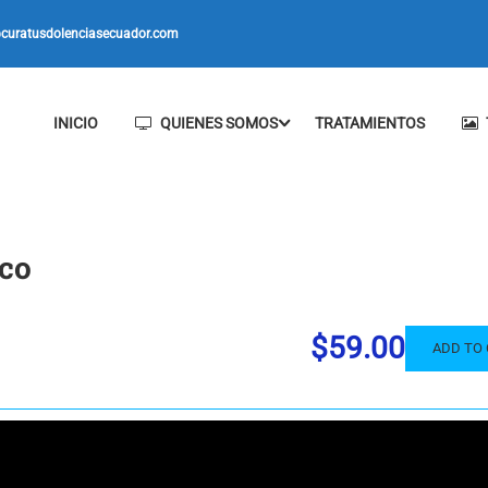
curatusdolenciasecuador.com
INICIO
QUIENES SOMOS
TRATAMIENTOS
ico
$59.00
ADD TO 