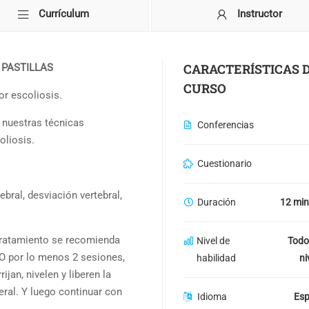
Currículum
Instructor
CARACTERÍSTICAS 
 PASTILLAS
CURSO
or escoliosis.
 nuestras técnicas
Conferencias
oliosis.
Cuestionario
bral, desviación vertebral,
Duración
12 min
tratamiento se recomienda
Nivel de
Todo
O por lo menos 2 sesiones,
habilidad
ni
ijan, nivelen y liberen la
ral. Y luego continuar con
Idioma
Esp