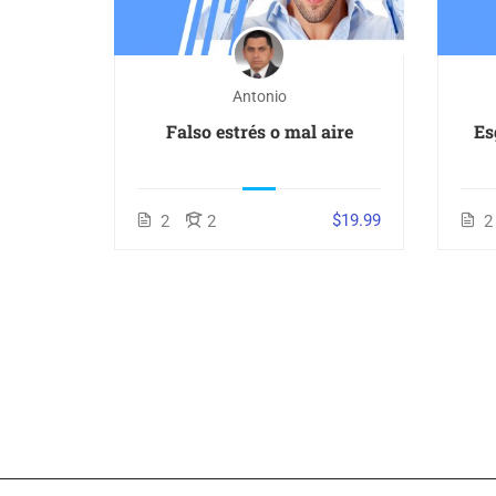
Antonio
en las
Falso estrés o mal aire
Es
ico)
$29.00
$19.99
2
2
2