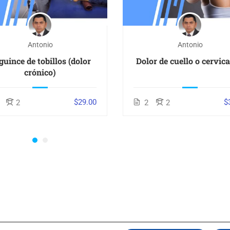
Antonio
Antonio
guince de tobillos (dolor
Dolor de cuello o cervica
crónico)
$29.00
$
2
2
2