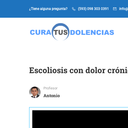
¿Tiene alguna pregunta?
(593) 098 303 0391
info@
Escoliosis con dolor crón
Profesor
Antonio