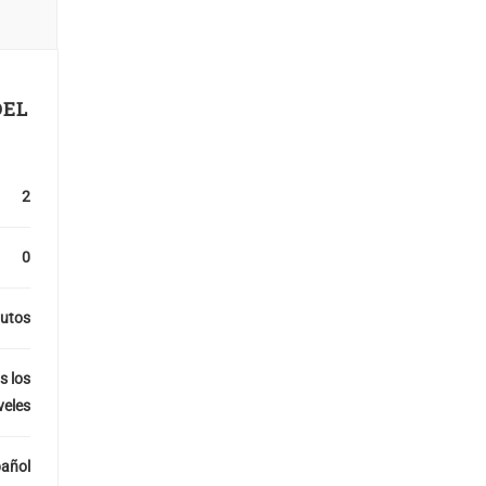
DEL
2
0
utos
s los
veles
añol