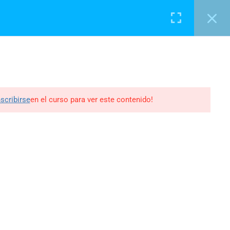
TESTIMONIOS
BLOG
CONTACTO
nscribirse
en el curso para ver este contenido!