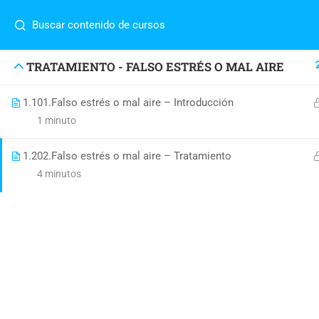
¿Tiene alguna pregunta?
(593) 098 303 0391
info@
TRATAMIENTO - FALSO ESTRÉS O MAL AIRE
1.1
01.Falso estrés o mal aire – Introducción
1 minuto
© Copyright 2026 by
Sitios Web Ecuador.
1.2
02.Falso estrés o mal aire – Tratamiento
4 minutos