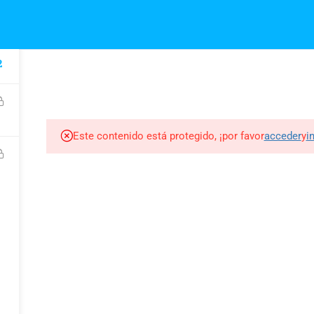
curatusdolenciasecuador.com
2
INICIO
QUIENES SOMOS
TRATAMIENTOS
Este contenido está protegido, ¡por favor
acceder
y
i